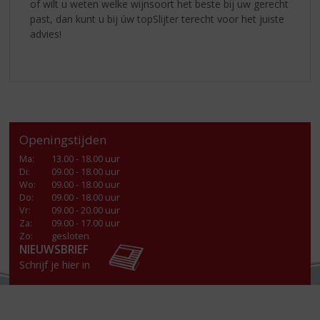
of wilt u weten welke wijnsoort het beste bij uw gerecht
past, dan kunt u bij úw topSlijter terecht voor het juiste
advies!
Openingstijden
Ma
:
13.00 - 18.00 uur
Di
:
09.00 - 18.00 uur
Wo
:
09.00 - 18.00 uur
Do
:
09.00 - 18.00 uur
Vr
:
09.00 - 20.00 uur
Za
:
09.00 - 17.00 uur
Zo:
gesloten
NIEUWSBRIEF
Schrijf je hier in