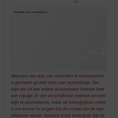
S
p
r
i
n
g
n
a
a
r
d
e
n
a
Wanneer een wijn van meerdere druivensoorten
v
is gemaakt spreekt men over assemblage. Een
i
wijn die uit een enkele druivensoort bestaat heet
g
a
een cépage. Er zijn verschillende redenen om een
t
wijn te assembleren, maar de belangrijkste reden
i
is om ervoor te zorgen dat de smaak van de wijn
e
lekkerder wordt. Daarom is het belangrijk dat de