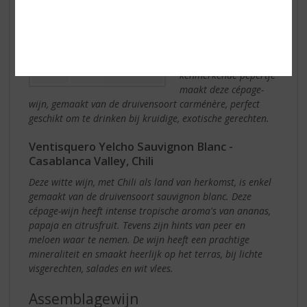
schakeringen uit Chili
geurt vooral naar
zwarte bessen, rook,
vanille en zwarte
peper. Dit
kenmerkende pepertje
maakt deze cépage-
wijn, gemaakt van de druivensoort carménère, perfect
geschikt om te drinken bij kruidige, exotische gerechten.
Ventisquero Yelcho Sauvignon Blanc -
Casablanca Valley, Chili
Deze witte wijn, met Chili als land van herkomst, is enkel
gemaakt van de druivensoort sauvignon blanc. Deze
cépage-wijn heeft intense tropische aroma's van ananas,
papaja en citrusfruit. Tevens zijn hints van peer en
meloen waar te nemen. De wijn heeft een prachtige
mineraliteit en smaakt heerlijk op het terras, bij lichte
visgerechten, salades en wit vlees.
Assemblagewijn