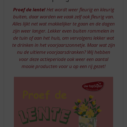
S
BIJ
p
Proef de lente!
Het wordt weer fleurig en kleurig
UW
r
buiten, daar worden we vaak zelf ook fleurig van.
TOPSLIJTER
i
Alles lijkt net wat makkelijker te gaan en de dagen
n
zijn weer langer. Lekker even buiten rommelen in
g
n
de tuin of aan het huis, om vervolgens lekker wat
a
te drinken in het voorjaarszonnetje. Maar wat zijn
a
nu de ultieme voorjaarsdranken? Wij hebben
r
voor deze actieperiode ook weer een aantal
d
mooie producten voor u op een rij gezet!
e
n
a
v
i
g
a
t
i
e