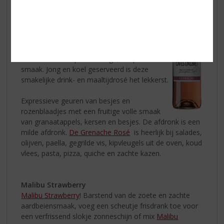
Caves d'Albret Grenache Rosé
De Rosé van Les Grandes Caves d’Albret
is
gemaakt van 100% Grenache druiven.
De
Grenache Rosé
is een heerlijke frisse,
ongecompliceerde wijn. Moderne vinificatie
met de nadruk op een fruitige, soepele
smaak. Jong en koel geserveerd is deze
smakelijke drink- en maaltijdrosé het lekkerst.
Expressieve geuren van besjes en
rozenblaadjes met een fruitige volle smaak
van granaatappels, kersen en besjes. De afdronk is een
milde afdronk.
De Grenache Rosé
is heerlijk bij salades,
olijven, paella, gegrilde vis, kipvleugels uit de oven, koud
vlees, pasta, pizza, quiche en zachte kazen.
Malibu Strawberry
Malibu Strawberry
! Barstend van de zoete en zachte
aardbeiensmaak, voeg een scheutje frisdrank toe voor
een verfrissend slokje zonneschijn of mix
Malibu