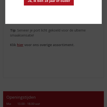
Kopke Fine White
:
Frisse citrusnoten, heerlijk als
Ja, ik ben 18 jaar of ouder
aperitief of met lichte snacks.
Kopke Fine Tawny
:
Zachte tonen van noten en
karamel, perfect bij een winterse kaasplank.
Tip
: Serveer je port licht gekoeld voor de ultieme
smaaksensatie!
Klik
hier
voor ons overige assortiment.
Openingstijden
Ma
:
13.00 - 18.00 uur