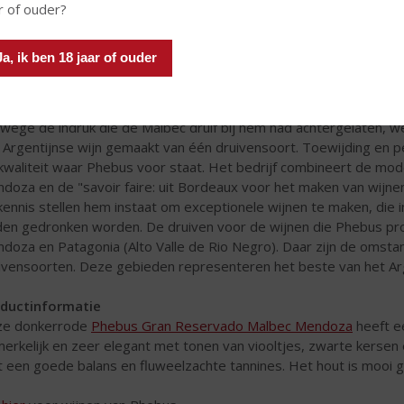
r of ouder?
Ja, ik ben 18 jaar of ouder
sie en kennis
wege de indruk die de Malbec druif bij hem had achtergelaten, we
 Argentijnse wijn gemaakt van één druivensoort. Toewijding en per
kwaliteit waar Phebus voor staat. Het bedrijf combineert de mod
doza en de "savoir faire: uit Bordeaux voor het maken van wijne
kennis stellen hem instaat om exceptionele wijnen te maken, die i
den gedronken worden. De druiven voor de wijnen die Phebus pr
doza en Patagonia (Alto Valle de Rio Negro). Daar zijn de omst
ivensoorten. Deze gebieden representeren het beste van het Arge
ductinformatie
ze donkerrode
Phebus Gran Reservado Malbec Mendoza
heeft e
erkelijk en zeer elegant met tonen van viooltjes, zwarte kersen e
 een goede balans en fluweelzachte tannines. Het hout is mooi 