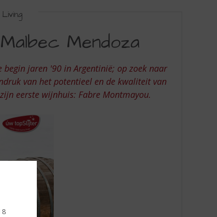
Living
Malbec Mendoza
begin jaren '90 in Argentinië; op zoek naar
druk van het potentieel en de kwaliteit van
 zijn eerste wijnhuis: Fabre Montmayou.
 18