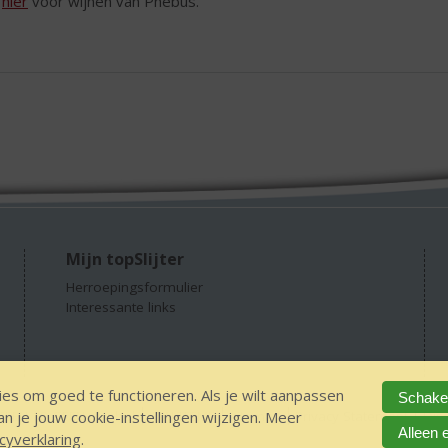
k
hier
voor wijnen van Phebus.
Mijn topSlijter
Herroepingsformulier
Interessante links
es om goed te functioneren. Als je wilt aanpassen
Schakel
 je jouw cookie-instellingen wijzigen. Meer
GEEN 18 GEEN alcohol
IDIN/ITSME
sitemap
Privacy Statement
Dis
Alleen 
cyverklaring
.