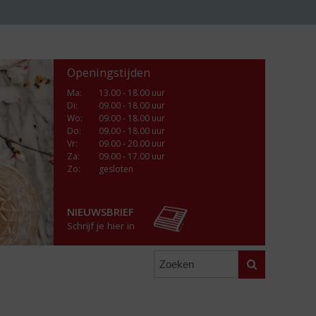
Openingstijden
Ma
:
13.00 - 18.00 uur
Di
:
09.00 - 18.00 uur
Wo
:
09.00 - 18.00 uur
Do
:
09.00 - 18.00 uur
Vr
:
09.00 - 20.00 uur
Za
:
09.00 - 17.00 uur
Zo:
gesloten
NIEUWSBRIEF
Schrijf je hier in
Zoeken