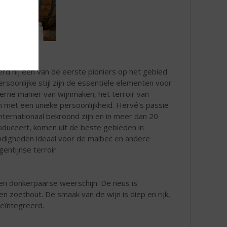
rd hij één van de eerste pioniers op het gebied
soonlijke stijl zijn de essentiële elementen voor
erne manier van wijnmaken, het terroir van
n met een unieke persoonlijkheid. Hervé's passie
nternationaal bekroond zijn en in meer dan 20
oduceert, komen uit de beste gebieden in
andigheden ideaal voor de malbec en andere
ntijnse terroir.
en donkerpaarse weerschijn. De neus is
n zoethout. De smaak van de wijn is diep en rijk,
geïntegreerd.