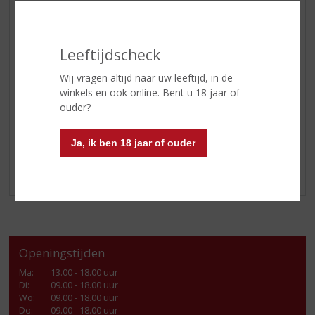
Als de Highland Single Malt langzaam op
kamertemeratuur komt, geeft het zijn aroma's en
smaken pas echt vrij.
Dalwhinnie Winter's Gold
heeft
Leeftijdscheck
tonen van peper, eiken, houtzaagsel, gember en kaneel.
Samen met de typische Dalwhinnie aroma's van honing
Wij vragen altijd naar uw leeftijd, in de
en sinaasappels is dit een heerlijke whisky die met elke
winkels en ook online. Bent u 18 jaar of
nip lekkerder wordt!
ouder?
Probeer het uit! Kom langs in onze winkel of shop
Ja, ik ben 18 jaar of ouder
online.
Openingstijden
Ma
:
13.00 - 18.00 uur
Di
:
09.00 - 18.00 uur
Wo
:
09.00 - 18.00 uur
Do
:
09.00 - 18.00 uur