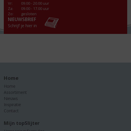
Vr
:
09.00 - 20.00 uur
Za
:
09.00 - 17.00 uur
Zo:
gesloten
NIEUWSBRIEF
Schrijf je hier in
Home
Home
Assortiment
Nieuws
Inspiratie
Contact
Mijn topSlijter