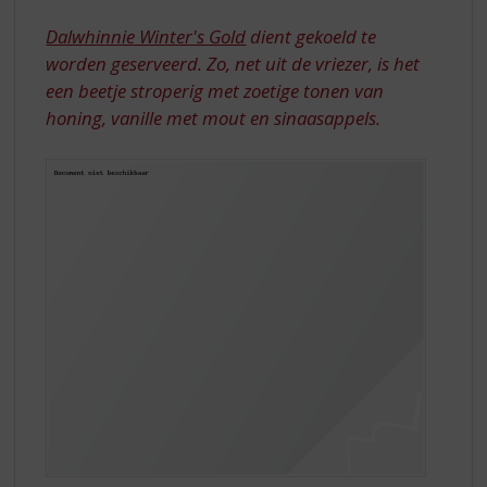
S
p
Dalwhinnie Winter's Gold
dient gekoeld te
r
worden geserveerd. Zo, net uit de vriezer, is het
i
een beetje stroperig met zoetige tonen van
n
honing, vanille met mout en sinaasappels.
g
n
a
a
r
d
e
n
a
v
i
g
a
t
i
e