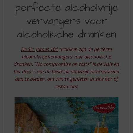
S
perfecte alcoholvrije
101
p
r
-
vervangers voor
i
DE
n
alcoholische dranken
PERFECTE
g
n
ALCOHOLVRIJE
a
De Sir. James 101
dranken zijn de perfecte
VERVANGERS
a
alcoholvrije vervangers voor alcoholische
r
VOOR
d
dranken. "No compromise on taste" is de visie en
ALCOHOLISCHE
e
het doel is om de beste alcoholvrije alternatieven
n
DRANKEN
aan te bieden, om van te genieten in elke bar of
a
restaurant.
v
i
g
a
t
i
e