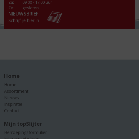
Za
:
09.00 - 17.00 uur
Zo:
gesloten
NIEUWSBRIEF
Schrijf je hier in
Home
Home
Assortiment
Nieuws
Inspiratie
Contact
Mijn topSlijter
Herroepingsformulier
Interessante links