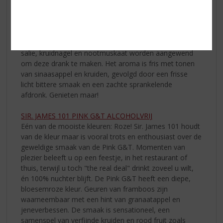
alcoholvrije versie gemaakt. Er is met name gezocht
naar meer frisheid en een twist van sinaasappel en
kruiden. Het resultaat is een verfijnde drank die geschikt
is bij iedere gelegenheid. Natuurlijke smaken en
extracten van sinaasappel en kruiden zoals rozemarijn,
salie, kruidnagel en nootmuskaat worden aangewend
om deze drank te maken. Het aroma is fris met tonen
van sinaasappel en kruiden, gevolgd door een frisse
licht bittere smaak en een zachte sprankelende
afdronk. Genieten maar!
SIR. JAMES 101 PINK G&T ALCOHOLVRIJ
Eén van de mooiste kleuren: Roze! Sir. James 101 houdt
van de kleur maar is vooral trots en enthousiast over de
geweldige smaak van de Pink G&T. Momenten van
plezier beleeft u op een feestje, in het restaurant of
thuis, terwijl u toch "the real deal" drinkt zoveel u wilt,
én 100% nuchter blijft. De Pink G&T heeft een diepe,
bloesemroze kleur. Geuren van framboos zijn
waarneembaar met een hint van granaatappel en
jeneverbessen. De smaak is sensationeel, een
samenspel van verfijnde kruiden en rood fruit zoals