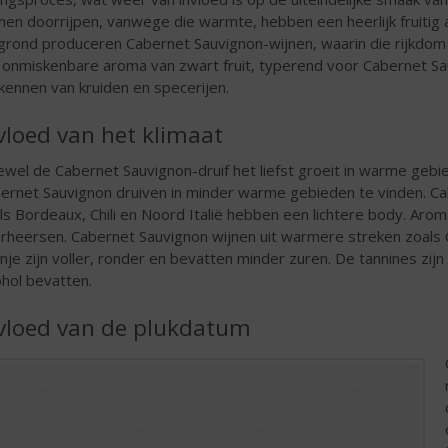
nen doorrijpen, vanwege die warmte, hebben een heerlijk fruitig 
igrond produceren Cabernet Sauvignon-wijnen, waarin die rijkdo
 onmiskenbare aroma van zwart fruit, typerend voor Cabernet Sau
kennen van kruiden en specerijen.
vloed van het klimaat
wel de Cabernet Sauvignon-druif het liefst groeit in warme gebi
ernet Sauvignon druiven in minder warme gebieden te vinden. Ca
ls Bordeaux, Chili en Noord Italië hebben een lichtere body. Aroma’
rheersen. Cabernet Sauvignon wijnen uit warmere streken zoals Cali
nje zijn voller, ronder en bevatten minder zuren. De tannines zijn
ohol bevatten.
vloed van de plukdatum