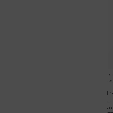
e
Sau
zor
In
De 
vas
rij