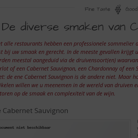
Fine Taste
Good 
E
De diverse smaken van C
IVERSE
MAKEN
t alle restaurants hebben een professionele sommelier di
AN
t bij uw smaak en gerecht. In de meeste gevallen krijgt 
ABERNET
den meestal aangeduid via de druivensoort(en) waarvan 
lot of een Cabernet Sauvignon, een Chardonnay of een Sa
AUVIGNON
t: de ene Cabernet Sauvignon is de andere niet. Maar ho
ikelen willen we u meenemen in de wereld van druiven en
toren op de smaak en complexiteit van de wijn.
 Cabernet Sauvignon