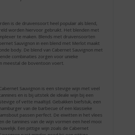
n is de druivensoort heel populair als blend,
reld worden hiervoor gebruikt. Het blenden met
mplexer te maken. Blends met druivensoorten
abernet Sauvignon in een blend met Merlot maakt
n ronde body. De blend van Cabernet Sauvignon met
illende combinaties zorgen voor unieke
on meestal de boventoon voert.
Cabernet Sauvignon is een stevige wijn met veel
tannines en is bij uitstek de ideale wijn bij een
stevige of vette maaltijd. Gebakken biefstuk, een
hamburger van de barbecue of een klassieke
lamsbout passen perfect. De eiwitten in het vlees
en de tannines van de wijn vormen een heel mooi
huwelijk. Een pittige wijn zoals de Cabernet
Sauvignon past minder goed bij een pittige