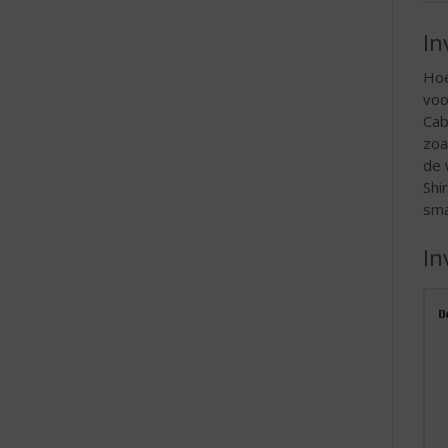
In
Hoe
voo
Cab
zoa
de 
Shi
sma
In