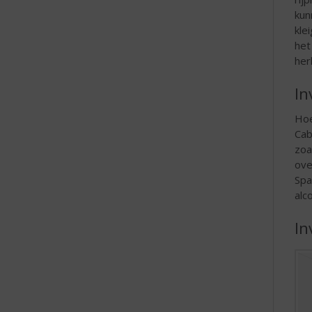
kun
kle
het
her
In
Hoe
Cab
zoa
ove
Spa
alc
In