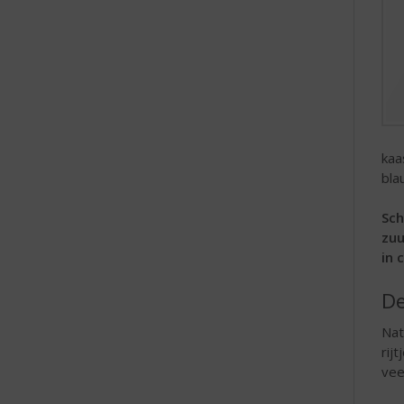
kaa
bla
Sch
zuu
in 
De
Nat
rij
vee