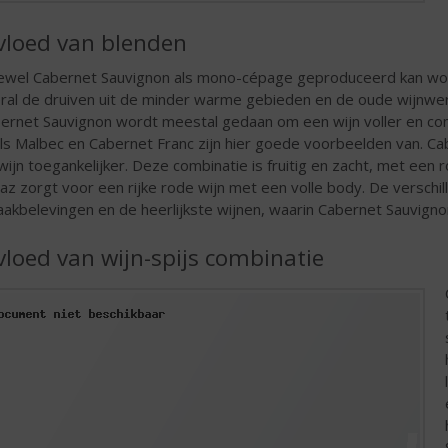
vloed van blenden
wel Cabernet Sauvignon als mono-cépage geproduceerd kan worde
ral de druiven uit de minder warme gebieden en de oude wijnwe
ernet Sauvignon wordt meestal gedaan om een wijn voller en co
ls Malbec en Cabernet Franc zijn hier goede voorbeelden van. C
wijn toegankelijker. Deze combinatie is fruitig en zacht, met ee
raz zorgt voor een rijke rode wijn met een volle body. De versch
akbelevingen en de heerlijkste wijnen, waarin Cabernet Sauvign
vloed van wijn-spijs combinatie