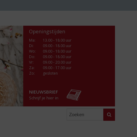
Openingstijden
Ma
:
13.00 - 18.00 uur
Di
:
09.00 - 18.00 uur
Wo
:
09.00 - 18.00 uur
Do
:
09.00 - 18.00 uur
Vr
:
09.00 - 20.00 uur
Za
:
09.00 - 17.00 uur
Zo:
gesloten
NIEUWSBRIEF
Schrijf je hier in
Zoeken