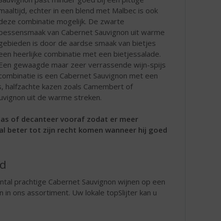
maaltijd, echter in een blend met Malbec is ook
deze combinatie mogelijk. De zwarte
bessensmaak van Cabernet Sauvignon uit warme
gebieden is door de aardse smaak van bietjes
een heerlijke combinatie met een bietjessalade.
Een gewaagde maar zeer verrassende wijn-spijs
combinatie is een Cabernet Sauvignon met een
s, halfzachte kazen zoals Camembert of
uvignon uit de warme streken.
las of decanteer vooraf zodat er meer
al beter tot zijn recht komen wanneer hij goed
rd
ntal prachtige Cabernet Sauvignon wijnen op een
n in ons assortiment. Uw lokale topSlijter kan u