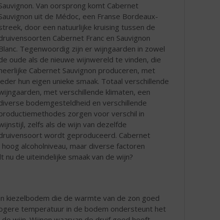
Sauvignon. Van oorsprong komt Cabernet
Sauvignon uit de Médoc, een Franse Bordeaux-
streek, door een natuurlijke kruising tussen de
druivensoorten Cabernet Franc en Sauvignon
Blanc. Tegenwoordig zijn er wijngaarden in zowel
de oude als de nieuwe wijnwereld te vinden, die
heerlijke Cabernet Sauvignon produceren, met
ieder hun eigen unieke smaak. Totaal verschillende
wijngaarden, met verschillende klimaten, een
diverse bodemgesteldheid en verschillende
productiemethodes zorgen voor verschil in
wijnstijl, zelfs als de wijn van dezelfde
druivensoort wordt geproduceerd. Cabernet
n hoog alcoholniveau, maar diverse factoren
t nu de uiteindelijke smaak van de wijn?
n kiezelbodem die de warmte van de zon goed
hogere temperatuur in de bodem ondersteunt het
n de wijn. Wijnen waarvan de druif goed heeft