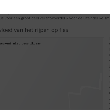
ernet Sauvignon druif is dik en bevat veel tannines. Het is daa
 de hoeveelheid tannines de smaak van de wijn niet gaat oversc
nines, maar ook minder smaak. De wijnmaker bepaalt het moment 
dus voor een groot deel verantwoordelijk voor de uiteindelijke s
vloed van het rijpen op fles