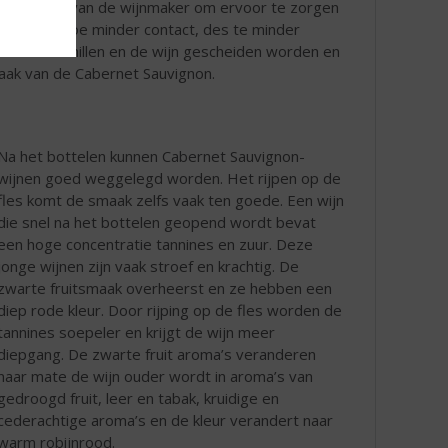
rom de kunst van de wijnmaker om ervoor te zorgen
haduwen. Hoe minder contact, des te minder
dat de schillen en de wijn gescheiden worden en
maak van de Cabernet Sauvignon.
Na het bottelen kunnen Cabernet Sauvignon-
wijnen goed weggelegd worden. Het rijpen op de
fles komt de smaak zelfs vaak ten goede. Een wijn
die snel na het bottelen geopend wordt bevat
een hoge concentratie tannines en zuur. Deze
jonge wijnen zijn vaak stroef en krachtig. De
zwarte fruitsmaak overheerst en ze hebben een
diep rode kleur. Door rijping op de fles worden de
tannines soepeler en krijgt de wijn meer
diepgang. De zwarte fruit aroma’s veranderen
naar mate de wijn ouder wordt in aroma’s van
gedroogd fruit, leer en tabak, kruidige en
cederachtige aroma’s en de kleur verandert naar
warm robijnrood.