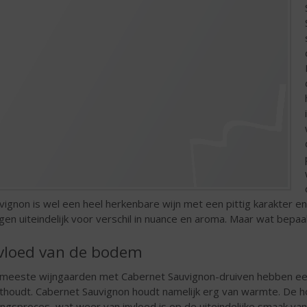
vignon is wel een heel herkenbare wijn met een pittig karakter e
gen uiteindelijk voor verschil in nuance en aroma. Maar wat bepaal
vloed van de bodem
meeste wijngaarden met Cabernet Sauvignon-druiven hebben ee
thoudt. Cabernet Sauvignon houdt namelijk erg van warmte. De 
pingsproces, wat weer van invloed is op de uiteindelijke smaak va