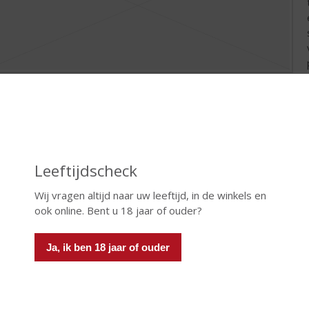
vloed van het vat
de specifieke karaktereigenschappen zo goed mogelijk te bewa
vignon druif op eikenhouten vaten gerijpt. Het eikenhout reduce
le en verfijnde smaak ontwikkelen. Ook geeft het eikenhout de Ca
colade. Hoe groter het vat, des te minder contact de wijn maakt
Leeftijdscheck
ak van de wijn. Ook is er een verschil tussen Amerikaans en Fran
Wij vragen altijd naar uw leeftijd, in de winkels en
 Amerikaans eiken hebben een sterkere smaak dan wijnen uit vaten
ook online. Bent u 18 jaar of ouder?
 er tussen wijnen uit nieuwe vaten en oude, vaker gebruikte vat
wijn, dan vaten die al eerder zijn gebruikt.
Ja, ik ben 18 jaar of ouder
vloed van de wijnmaker
wijnmaker speelt een grote rol in de uiteindelijke smaak van de 
iven te onttrekken maakt de wijn, tijdens het productieproces, zov