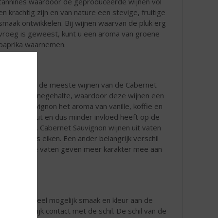
tannines waardoor de geproduceerde wijnen vol
en krachtig zijn en van nature een stevige, fruitige
smaak ontwikkelen. Bij wijnen waarvan de pluk erg
vroeg is geweest, kunt u een aroma van groene
paprika waarnemen.
ren worden de meeste wijnen van de Cabernet
ert het tanninegehalte, waardoor deze wijnen een
bernet Sauvignon het aroma van vanille, koffie en
 met het hout en dus minder invloed heeft op de
s eikenhout. Cabernet Sauvignon wijnen uit vaten
 van Frans eiken. Een ander belangrijk verschil
en. De nieuwe vaten geven meer karakter mee aan
wijn. Om zoveel mogelijk smaak en kleur aan de
eel mogelijk contact met de schil. De schil van de