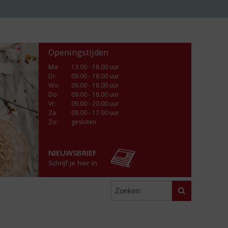
Openingstijden
Ma
:
13.00 - 18.00 uur
Di
:
09.00 - 18.00 uur
Wo
:
09.00 - 18.00 uur
Do
:
09.00 - 18.00 uur
Vr
:
09.00 - 20.00 uur
Za
:
09.00 - 17.00 uur
Zo:
gesloten
NIEUWSBRIEF
Schrijf je hier in
Zoeken