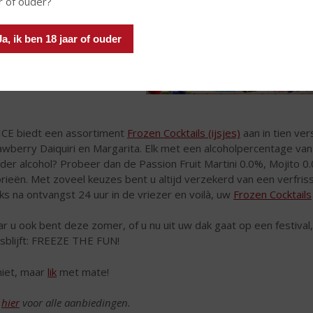
r of ouder?
Ja, ik ben 18 jaar of ouder
ICE biedt een assortiment
Frozen Cocktails (ijsjes)
aan in tien ver
awberry Daiquiri en Margarita. Elk met een alcoholpercentage van 5
der alcohol? Probeer dan de Passion Fruit Martini 0.0%, Mojito 
orieën. Met zoveel keuzes bent u altijd verzekerd van een verfris
cks na ontvangst 24 uur in de vriezer en voilà, uw
Frozen Cocktails
r u ook bent deze zomer, of u nu uit uw dak gaat op een festival, ch
isblijft: FREEZE THE FUN!
iet, maar
lik
met mate!
k
hier
voor alle aanbiedingen.