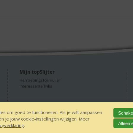
Mijn topSlijter
Herroepingsformulier
Interessante links
es om goed te functioneren. Als je wilt aanpassen
Schakel
 je jouw cookie-instellingen wijzigen. Meer
GEEN 18 GEEN alcohol
IDIN/ITSME
sitemap
Privacy Statement
Dis
Alleen 
cyverklaring
.