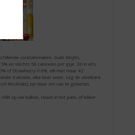
schillende cocktailsmaken, zoals Mojito,
% en slechts 56 calorieën per ijsje. Zin in iets
0.0% of Strawberry 0.0%, elk met maar 42
sende traktatie, elke keer weer. Leg de vloeibare
(of Mocktails) zijn klaar om van te genieten.
illt op uw balkon, relaxt in het park, of lekker