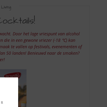
Living
ocktails!
wacht. Door het lage vriespunt van alcohol
n die in een gewone vriezer (-18 ℃) kan
maak te vallen op festivals, evenementen of
r dan 50 landen! Benieuwd naar de smaken?
er!
18