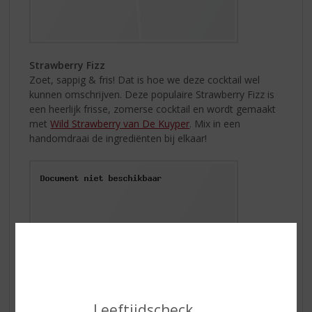
Strawberry Fizz
Zoet, sappig & fris! Dat is hoe we deze cocktail wel
kunnen omschrijven. Deze populaire Strawberry Fizz is
een heerlijk frisse, zomerse cocktail en wordt gemaakt
met
Wild Strawberry van De Kuyper
. Mix in een
handomdraai de ingrediënten bij elkaar!
Leeftijdscheck