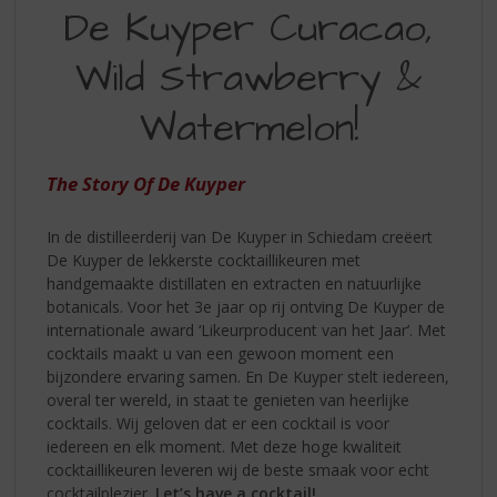
S
De Kuyper Curacao,
ZOMERMIX
p
r
MET
Wild Strawberry &
i
DE
n
Watermelon!
KUYPER
g
n
CURACAO
a
The Story Of De Kuyper
WILD
a
r
STRAWBERRY
d
In de distilleerderij van De Kuyper in Schiedam creëert
WATERMELON
e
De Kuyper de lekkerste cocktaillikeuren met
n
handgemaakte distillaten en extracten en natuurlijke
a
botanicals. Voor het 3e jaar op rij ontving De Kuyper de
v
internationale award ‘Likeurproducent van het Jaar’. Met
i
cocktails maakt u van een gewoon moment een
g
bijzondere ervaring samen. En De Kuyper stelt iedereen,
a
overal ter wereld, in staat te genieten van heerlijke
t
cocktails. Wij geloven dat er een cocktail is voor
i
iedereen en elk moment. Met deze hoge kwaliteit
e
cocktaillikeuren leveren wij de beste smaak voor echt
cocktailplezier.
Let’s have a cocktail!