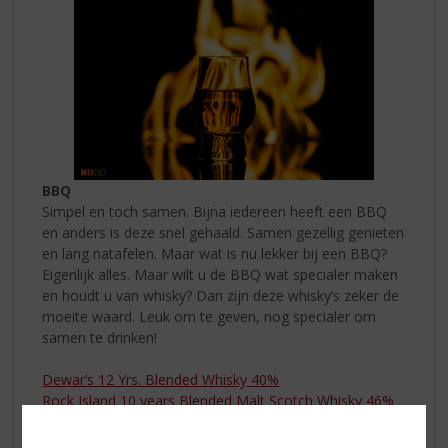
BBQ
Simpel en toch samen. Bijna iedereen heeft een BBQ
en anders is deze snel gehaald. Samen gezellig genieten
en lang natafelen. Maar wat is nu lekker bij een BBQ?
Eigenlijk alles. Maar wilt u de BBQ wat specialer maken
en houdt u van whisky? Dan zijn deze whisky’s zeker de
moeite waard. Leuk om te geven, nog specialer om
samen te drinken!
Dewar’s 12 Yrs. Blended Whisky 40%
Rock Island 10 years Blended Malt Scotch Whisky 46%
Timorous Beastie 10 years Highland Blended Malt
Scotch Whisky 46.8%