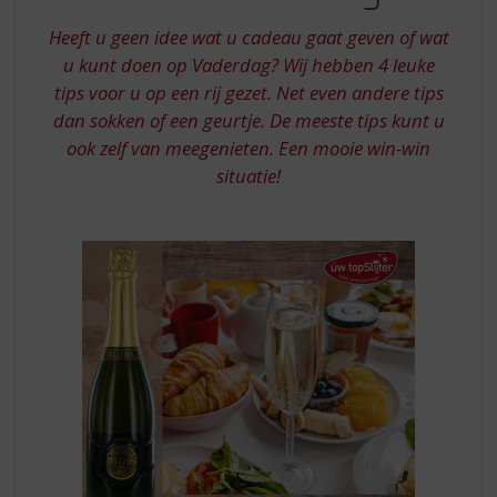
S
HET
p
Heeft u geen idee wat u cadeau gaat geven of wat
BESTE
r
u kunt doen op Vaderdag? Wij hebben 4 leuke
CADEAU
i
tips voor u op een rij gezet. Net even andere tips
n
VOOR
dan sokken of een geurtje. De meeste tips kunt u
g
VADERDAG
n
ook zelf van meegenieten. Een mooie win-win
a
situatie!
a
r
d
e
n
a
v
i
g
a
t
i
e