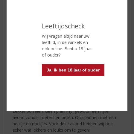
Klik
hier
voor nog meer whisky’s
Leeftijdscheck
Wij vragen altijd naar uw
leeftijd, in de winkels en
ook online. Bent u 18 jaar
of ouder?
Ja, ik ben 18 jaar of ouder
Borrelavond
Lekker borrelen. Geen planning, gewoon een fijne
avond zonder toeters en bellen. Ontspannen met een
neutje en nootjes. Voor deze avond hebben wij ook
zeker wat lekkers en leuks om te geven!