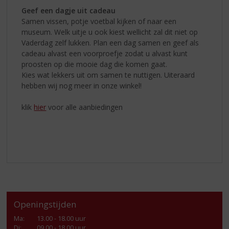
Geef een dagje uit cadeau
Samen vissen, potje voetbal kijken of naar een
museum. Welk uitje u ook kiest wellicht zal dit niet op
Vaderdag zelf lukken. Plan een dag samen en geef als
cadeau alvast een voorproefje zodat u alvast kunt
proosten op die mooie dag die komen gaat.
Kies wat lekkers uit om samen te nuttigen. Uiteraard
hebben wij nog meer in onze winkel!
klik
hier
voor alle aanbiedingen
Openingstijden
Ma
:
13.00 - 18.00 uur
Di
:
09.00 - 18.00 uur