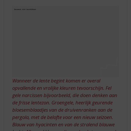
S
p
r
i
n
g
n
a
a
r
d
e
n
Wanneer de lente begint komen er overal
a
v
opvallende en vrolijke kleuren tevoorschijn. Fel
i
gele narcissen bijvoorbeeld, die doen denken aan
g
de frisse lentezon. Groengele, heerlijk geurende
a
bloesemblaadjes van de druivenranken aan de
t
pergola, met de belofte voor een nieuw seizoen.
i
e
Blauw van hyacinten en van de stralend blauwe