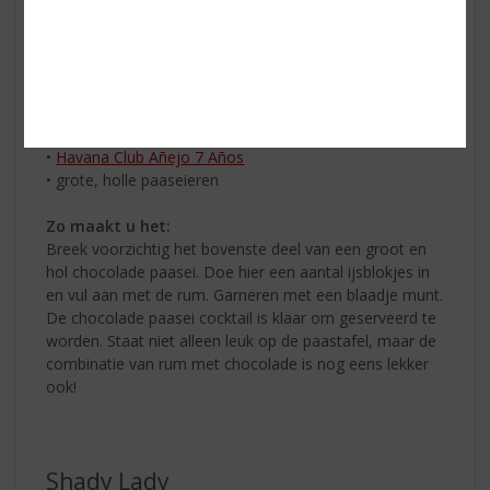
Chocolade paasei cocktail
Ingrediënten:
• ijsblokjes
• muntblaadjes
•
Havana Club Añejo 7 Años
• grote, holle paaseieren
Zo maakt u het:
Breek voorzichtig het bovenste deel van een groot en
hol chocolade paasei. Doe hier een aantal ijsblokjes in
en vul aan met de rum. Garneren met een blaadje munt.
De chocolade paasei cocktail is klaar om geserveerd te
worden. Staat niet alleen leuk op de paastafel, maar de
combinatie van rum met chocolade is nog eens lekker
ook!
Shady Lady