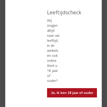
van de groene Skittles met partjes limoen en van de
rode Skittles met kersen. Deze kleurrijke cocktails zijn
Leeftijdscheck
klaar om te serveren. Nog vrolijker kunnen deze
paasdagen niet worden!
Wij
vragen
altijd
naar uw
leeftijd,
in de
winkels
en ook
online.
Bent u
18 jaar
of
ouder?
Ja, ik ben 18 jaar of ouder