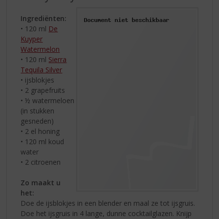
Ingrediënten:
• 120 ml
De
Kuyper
Watermelon
• 120 ml
Sierra
Tequila Silver
• ijsblokjes
• 2 grapefruits
• ½ watermeloen
(in stukken
gesneden)
• 2 el honing
• 120 ml koud
water
• 2 citroenen
Zo maakt u
het:
Doe de ijsblokjes in een blender en maal ze tot ijsgruis.
Doe het ijsgruis in 4 lange, dunne cocktailglazen. Knijp