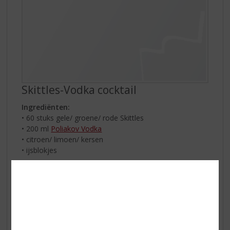
Skittles-Vodka cocktail
Ingrediënten:
• 60 stuks gele/ groene/ rode Skittles
• 200 ml
Poliakov Vodka
• citroen/ limoen/ kersen
• ijsblokjes
Zo maakt u het:
Selecteer 60 Skittles met dezelfde kleur. Doe deze bij
200 ml vodka en shake even goed door. Laat dit een
nachtje staan. Zeef alle stukjes eruit. Doe een aantal
ijsblokjes in een glas, giet de cocktail erbij en garneer
het drankje van de gele Skittles met schijfjes citroen,