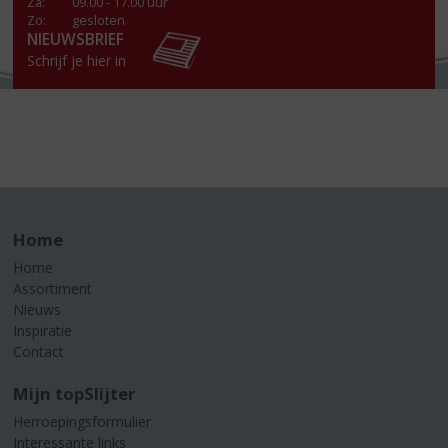
Za
:
09.00 - 17.00 uur
Zo:
gesloten
NIEUWSBRIEF
Schrijf je hier in
Home
Home
Assortiment
Nieuws
Inspiratie
Contact
Mijn topSlijter
Herroepingsformulier
Interessante links