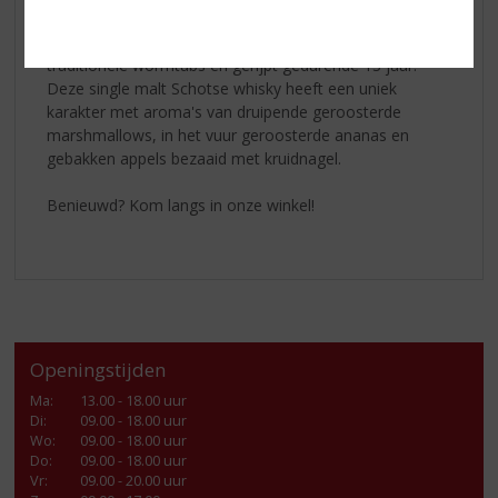
Craigellachie 13 Yrs.
Craigellachie 13 Yrs. Scotch whisky is gedistilleerd in
traditionele wormtubs en gerijpt gedurende 13 jaar.
Deze single malt Schotse whisky heeft een uniek
karakter met aroma's van druipende geroosterde
marshmallows, in het vuur geroosterde ananas en
gebakken appels bezaaid met kruidnagel.
Benieuwd? Kom langs in onze winkel!
Openingstijden
Ma
:
13.00 - 18.00 uur
Di
:
09.00 - 18.00 uur
Wo
:
09.00 - 18.00 uur
Do
:
09.00 - 18.00 uur
Vr
:
09.00 - 20.00 uur