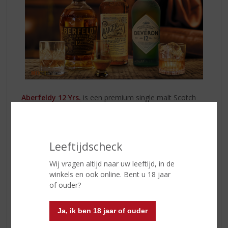
Aberfeldy 12 Yrs.
is een premium single malt Scotch
whisky gemaakt van het zuiverste water en de fijnste
gemoute gerst en heeft een zoete en honingachtige
smaak met tonen van vanille, toffee en een vleugje
rook. Perfect om puur te drinken of in een Aberfeldy
Leeftijdscheck
gold fashioned.
Wij vragen altijd naar uw leeftijd, in de
Deveron 12 Yrs.
winkels en ook online. Bent u 18 jaar
Deze elegante, mildzoete single malt is een belangrijke
of ouder?
speler in de Ballantine’s en William Lawson’s blends en
heeft een zacht en toegankelijk karakter, met tonen van
Ja, ik ben 18 jaar of ouder
honing, biscuits en kruiden. De afdronk is kort en fris.