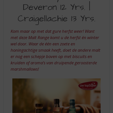
S
Deveron 12 Yrs. |
p
r
Craigellachie 13 Yrs.
i
n
g
Kom maar op met dat gure herfst weer! Want
n
met deze Malt Range komt u de herfst én winter
a
a
wel door. Waar de één een zoete en
r
honingachtige smaak heeft, doet de andere malt
d
er nog een schepje boven op met biscuits en
e
kruiden of aroma’s van druipende geroosterde
n
marshmallows!
a
v
i
g
a
t
i
e