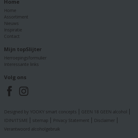
Home
Home
Assortiment
Nieuws
Inspiratie
Contact
Mijn topSlijter
Herroepingsformulier
Interessante links
Volg ons
F
I
a
n
Designed by YOOKY smart concepts
GEEN 18 GEEN alcohol
c
s
IDIN/ITSME
sitemap
Privacy Statement
Disclaimer
Verantwoord alcoholgebruik