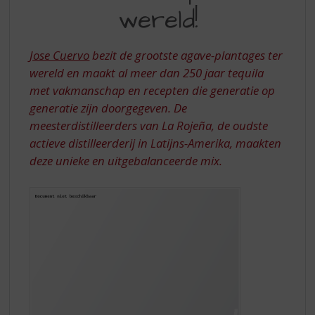
S
1
wereld!
p
TEQUILA
r
TER
i
Jose Cuervo
bezit de grootste agave-plantages ter
n
WERELD!
wereld en maakt al meer dan 250 jaar tequila
g
met vakmanschap en recepten die generatie op
n
a
generatie zijn doorgegeven. De
a
meesterdistilleerders van La Rojeña, de oudste
r
actieve distilleerderij in Latijns-Amerika, maakten
d
deze unieke en uitgebalanceerde mix.
e
n
a
v
i
g
a
t
i
e