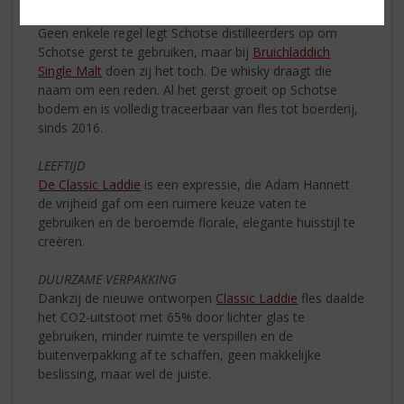
HERKOMST
Geen enkele regel legt Schotse distilleerders op om
Schotse gerst te gebruiken, maar bij
Bruichladdich
Single Malt
doen zij het toch. De whisky draagt die
naam om een reden. Al het gerst groeit op Schotse
bodem en is volledig traceerbaar van fles tot boerderij,
sinds 2016.
LEEFTIJD
De Classic Laddie
is een expressie, die Adam Hannett
de vrijheid gaf om een ruimere keuze vaten te
gebruiken en de beroemde florale, elegante huisstijl te
creëren.
DUURZAME VERPAKKING
Dankzij de nieuwe ontworpen
Classic Laddie
fles daalde
het CO2-uitstoot met 65% door lichter glas te
gebruiken, minder ruimte te verspillen en de
buitenverpakking af te schaffen, geen makkelijke
beslissing, maar wel de juiste.