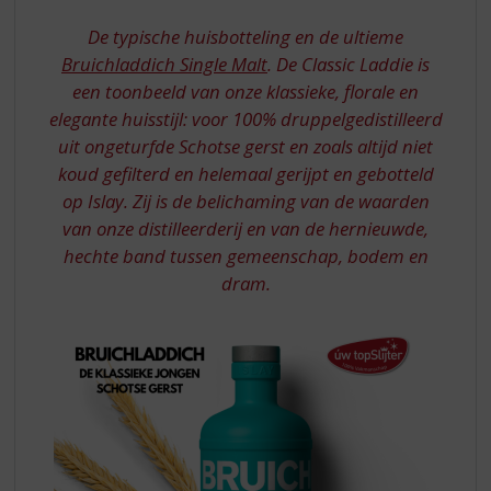
S
p
De typische huisbotteling en de ultieme
r
Bruichladdich Single Malt
. De Classic Laddie is
i
een toonbeeld van onze klassieke, florale en
n
elegante huisstijl: voor 100% druppelgedistilleerd
g
n
uit ongeturfde Schotse gerst en zoals altijd niet
a
koud gefilterd en helemaal gerijpt en gebotteld
a
op Islay. Zij is de belichaming van de waarden
r
van onze distilleerderij en van de hernieuwde,
d
hechte band tussen gemeenschap, bodem en
e
n
dram.
a
v
i
g
a
t
i
e