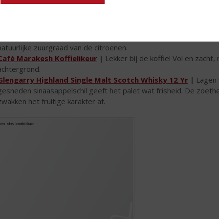
citrusfruit. Tevens zijn hints van peer en meloen waar te nemen. D
Hayman’s London Dry Gin
|
Een frisse, stevige, traditionele L
prachtig in balans gebracht met een elegante en fijne finish.
Santa Marta Limoncello
|
De smaak is soepel en evenwichtig en 
natuurlijke zuurgraad van de citroenen.
Café Marakesh Koffielikeur
|
Lekker bij de koffie! Vol en zacht
achtergrond.
Glengarry Highland Single Malt Scotch Whisky 12 Yr
|
Lagen v
gesneden sinaasappelschil geeft het palet wat frisheid. De zoethe
zwakken het fruitige karakter af.