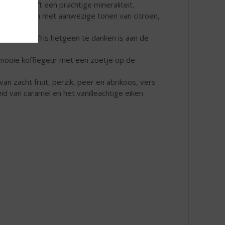
e wijn heeft een prachtige mineraliteit.
ondon Dry Gin met aanwezige tonen van citroen,
toch heel fris hetgeen te danken is aan de
, mooie koffiegeur met een zoetje op de
an zacht fruit, perzik, peer en abrikoos, vers
id van caramel en het vanilleachtige eiken