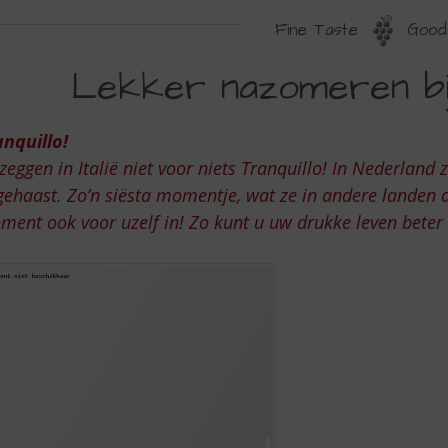
Fine Taste
Good 
EKKER
Lekker nazomeren bij 
AZOMEREN
J
anquillo!
W
zeggen in Italië niet voor niets Tranquillo! In Nederland 
OPSLIJTER
 gehaast.
Zo’n siësta momentje, wat ze in andere landen d
ent ook voor uzelf in! Zo kunt u uw drukke leven beter