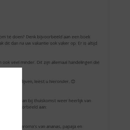
jn om te doen? Denk bijvoorbeeld aan een boek
 dit dan na uw vakantie ook vaker op. Er is altijd
 ook veel minder. Dit zijn allemaal handelingen die
odus te blijven, leest u hieronder. 😊
ijn waar u dan bij thuiskomst weer heerlijk van
 Denk bijvoorbeeld aan:
 tropische aroma's van ananas, papaja en