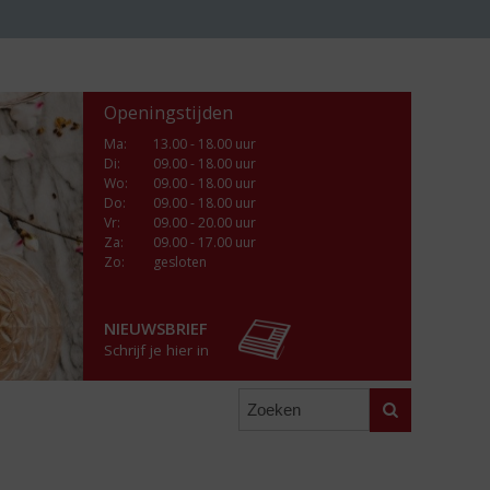
Openingstijden
Ma
:
13.00 - 18.00 uur
Di
:
09.00 - 18.00 uur
Wo
:
09.00 - 18.00 uur
Do
:
09.00 - 18.00 uur
Vr
:
09.00 - 20.00 uur
Za
:
09.00 - 17.00 uur
Zo:
gesloten
NIEUWSBRIEF
Schrijf je hier in
Zoeken