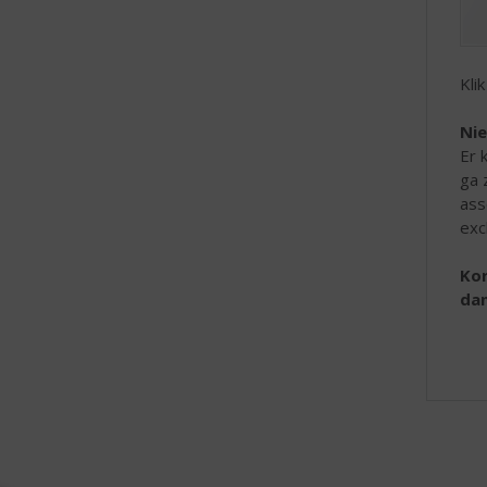
Kli
Nie
Er 
ga 
ass
exc
Kor
da