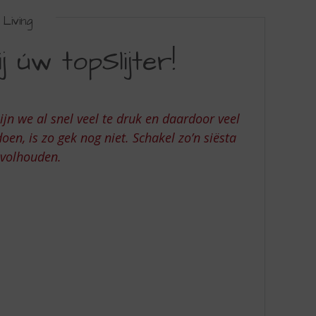
Living
úw topSlijter!
zijn we al snel veel te druk en daardoor veel
oen, is zo gek nog niet.
Schakel zo’n siësta
 volhouden.