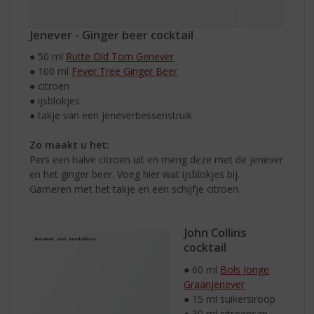
Jenever - Ginger beer cocktail
● 50 ml
Rutte Old Tom Genever
● 100 ml
Fever Tree Ginger Beer
● citroen
● ijsblokjes
● takje van een jeneverbessenstruik
Zo maakt u het:
Pers een halve citroen uit en meng deze met de jenever
en het ginger beer. Voeg hier wat ijsblokjes bij.
Garneren met het takje en een schijfje citroen.
John Collins
cocktail
● 60 ml
Bols Jonge
Graanjenever
● 15 ml suikersiroop
● 30 ml citroensap