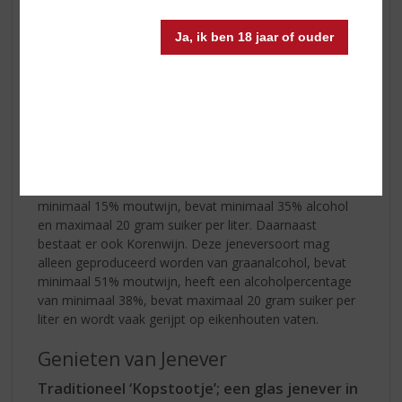
Tijdens de Eerste en Tweede Wereldoorlog ontstond er
Ja, ik ben 18 jaar of ouder
een voedseltekort waardoor jeneverstokerijen nog
nauwelijks aan graan konden komen. Om toch jenever
te kunnen blijven stoken, produceerden de stokerijen
een jenever met een lager moutwijnpercentage van
maximaal 15% en mengden dit met neutrale alcohol,
vervaardigd uit melasse. Deze drank werd ‘jonge
jenever’ genoemd. De traditionele jenever staat bekend
onder de naam ‘oude jenever’ of ‘genever’ en bestaat uit
minimaal 15% moutwijn, bevat minimaal 35% alcohol
en maximaal 20 gram suiker per liter. Daarnaast
bestaat er ook Korenwijn. Deze jeneversoort mag
alleen geproduceerd worden van graanalcohol, bevat
minimaal 51% moutwijn, heeft een alcoholpercentage
van minimaal 38%, bevat maximaal 20 gram suiker per
liter en wordt vaak gerijpt op eikenhouten vaten.
Genieten van Jenever
Traditioneel ‘Kopstootje’; een glas jenever in