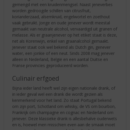
gemengd met een kruidenmengsel. Naast jeneverbes
worden gedroogde schillen van citrusfruit,
korianderzaad, alsemkruid, engelwortel en zoethout
vaak gebruikt. Jonge en oude jenever wordt meestal
gemaakt van neutrale alcohol, vervaardigd uit granen of
melasse. Als er graanjenever op het etiket staat is deze,
net als Korenwijn, enkel van graanalcohol gemaakt.
Jenever staat ook wel bekend als Dutch gin, genever
water, een jonkie of een neut. Sinds 2008 mag jenever
alleen in Nederland, België en een aantal Duitse en
Franse provincies geproduceerd worden.
Culinair erfgoed
Bijna ieder land heeft wel zijn eigen nationale drank, of
in ieder geval wel een drank die wordt gezien als
kenmerkend voor het land. Zo staat Portugal bekend
om zijn port, Schotland om whisky, de VS om bourbon,
Frankrijk om champagne en cognac en Nederland om
jenever. Deze klassieke drank is allesbehalve ouderwets
en is, hoewel men misschien even aan de smaak moet