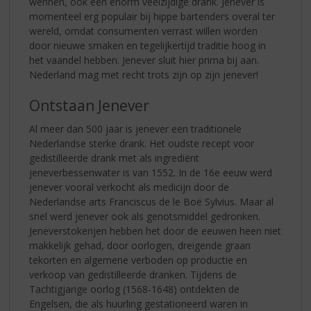
wennen, ook een enorm veelzijdige drank. Jenever is
momenteel erg populair bij hippe bartenders overal ter
wereld, omdat consumenten verrast willen worden
door nieuwe smaken en tegelijkertijd traditie hoog in
het vaandel hebben. Jenever sluit hier prima bij aan.
Nederland mag met recht trots zijn op zijn jenever!
Ontstaan Jenever
Al meer dan 500 jaar is jenever een traditionele
Nederlandse sterke drank. Het oudste recept voor
gedistilleerde drank met als ingrediënt
jeneverbessenwater is van 1552. In de 16e eeuw werd
jenever vooral verkocht als medicijn door de
Nederlandse arts Franciscus de le Boë Sylvius. Maar al
snel werd jenever ook als genotsmiddel gedronken.
Jeneverstokerijen hebben het door de eeuwen heen niet
makkelijk gehad, door oorlogen, dreigende graan
tekorten en algemene verboden op productie en
verkoop van gedistilleerde dranken. Tijdens de
Tachtigjarige oorlog (1568-1648) ontdekten de
Engelsen, die als huurling gestationeerd waren in