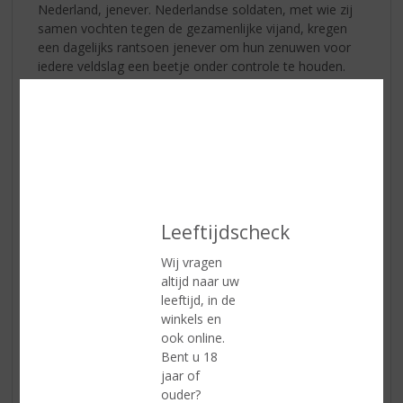
Nederland, jenever. Nederlandse soldaten, met wie zij
samen vochten tegen de gezamenlijke vijand, kregen
een dagelijks rantsoen jenever om hun zenuwen voor
iedere veldslag een beetje onder controle te houden.
Deze drank werd gedeeld met de Engelse soldaten en
al snel werd jenever ‘Dutch Courage’ genoemd. Na deze
oorlog namen de Engelsen jenever mee terug naar
Engeland en verspreidde de drank zich over de wereld.
Verschillende soorten jenever
Leeftijdscheck
Wij vragen
altijd naar uw
leeftijd, in de
winkels en
ook online.
Bent u 18
jaar of
ouder?