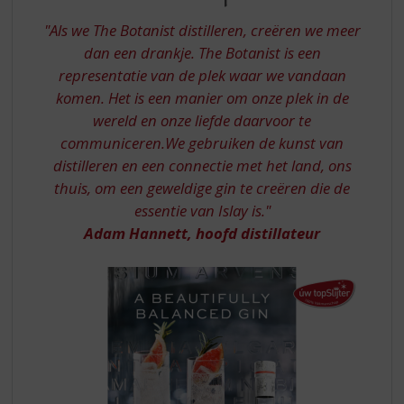
S
COMPLEX
p
"Als we The Botanist distilleren, creëren we meer
BOTANIST
r
dan een drankje. The Botanist is een
GIN
i
representatie van de plek waar we vandaan
n
komen. Het is een manier om onze plek in de
g
n
wereld en onze liefde daarvoor te
a
communiceren.
We gebruiken de kunst van
a
distilleren en een connectie met het land, ons
r
thuis, om een ​​geweldige gin te creëren die de
d
essentie van Islay is."
e
n
Adam Hannett, hoofd distillateur
a
v
i
g
a
t
i
e