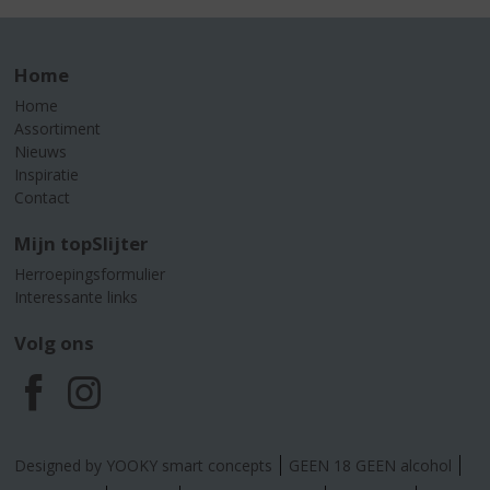
Home
Home
Assortiment
Nieuws
Inspiratie
Contact
Mijn topSlijter
Herroepingsformulier
Interessante links
Volg ons
F
I
a
n
Designed by YOOKY smart concepts
GEEN 18 GEEN alcohol