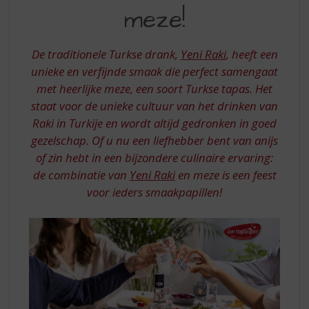
S
MET
meze!
p
YENI
r
RAKI
i
De traditionele Turkse drank,
Yeni Raki
, heeft een
n
EN
unieke en verfijnde smaak die perfect samengaat
g
met heerlijke meze, een soort Turkse tapas. Het
MEZE
n
a
staat voor de unieke cultuur van het drinken van
a
Raki in Turkije en wordt altijd gedronken in goed
r
gezelschap. Of u nu een liefhebber bent van anijs
d
of zin hebt in een bijzondere culinaire ervaring:
e
de combinatie van
Yeni Raki
en meze is een feest
n
a
voor ieders smaakpapillen!
v
i
g
a
t
i
e