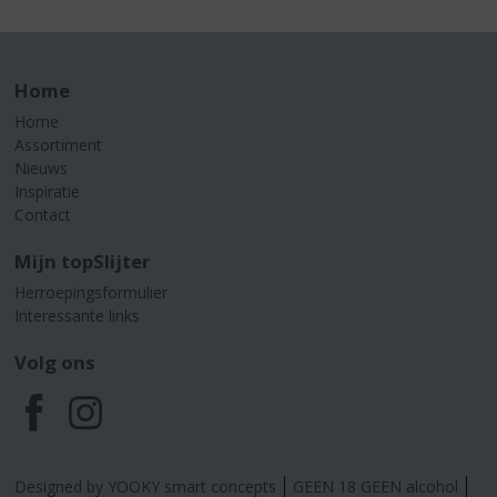
Home
Home
Assortiment
Nieuws
Inspiratie
Contact
Mijn topSlijter
Herroepingsformulier
Interessante links
Volg ons
F
I
a
n
Designed by YOOKY smart concepts
GEEN 18 GEEN alcohol