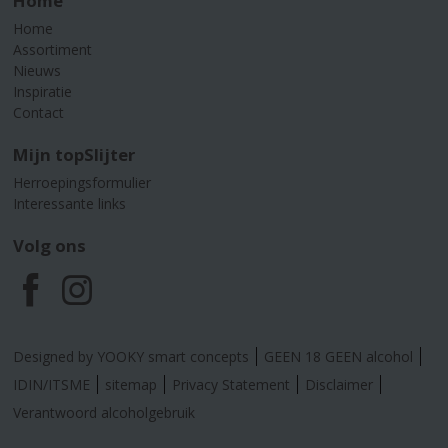
Home
Home
Assortiment
Nieuws
Inspiratie
Contact
Mijn topSlijter
Herroepingsformulier
Interessante links
Volg ons
F
I
a
n
Designed by YOOKY smart concepts
GEEN 18 GEEN alcohol
c
s
IDIN/ITSME
sitemap
Privacy Statement
Disclaimer
Verantwoord alcoholgebruik
e
t