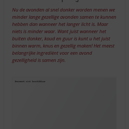
S
ÚW
p
Nu de avonden al snel donker worden menen we
TOPSLIJTER
r
minder lange gezellige avonden samen te kunnen
i
hebben dan wanneer het langer licht is. Maar
n
niets is minder waar. Want juist wanneer het
g
n
buiten donker, koud en guur is kunt u het juist
a
binnen warm, knus en gezellig maken! Het meest
a
belangrijke ingrediënt voor een avond
r
gezelligheid is samen zijn.
d
e
n
a
v
i
g
a
t
i
e