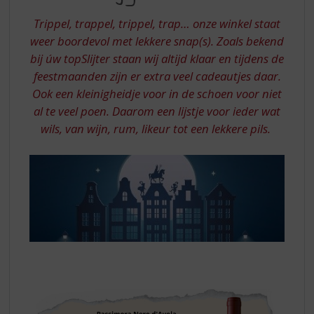
S
IS
p
Trippel, trappel, trippel, trap… onze winkel staat
KRIJGT
r
weer boordevol met lekkere snap(s). Zoals bekend
LEKKERS
i
bij úw topSlijter staan wij altijd klaar en tijdens de
n
feestmaanden zijn er extra veel cadeautjes daar.
g
n
Ook een kleinigheidje voor in de schoen voor niet
a
al te veel poen. Daarom een lijstje voor ieder wat
a
wils, van wijn, rum, likeur tot een lekkere pils.
r
d
e
n
a
v
i
g
a
t
i
e