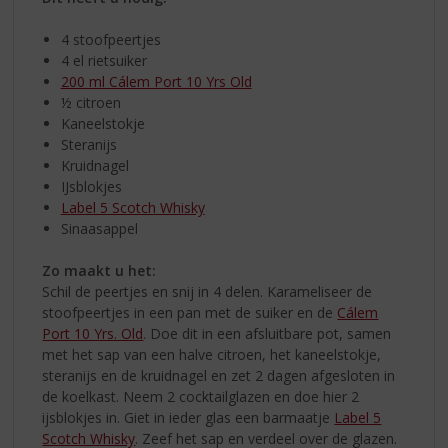
4 stoofpeertjes
4 el rietsuiker
200 ml Cálem Port 10 Yrs Old
½ citroen
Kaneelstokje
Steranijs
Kruidnagel
IJsblokjes
Label 5 Scotch Whisky
Sinaasappel
Zo maakt u het:
Schil de peertjes en snij in 4 delen. Karameliseer de
stoofpeertjes in een pan met de suiker en de
Cálem
Port 10 Yrs. Old
. Doe dit in een afsluitbare pot, samen
met het sap van een halve citroen, het kaneelstokje,
steranijs en de kruidnagel en zet 2 dagen afgesloten in
de koelkast. Neem 2 cocktailglazen en doe hier 2
ijsblokjes in. Giet in ieder glas een barmaatje
Label 5
Scotch Whisky
. Zeef het sap en verdeel over de glazen.