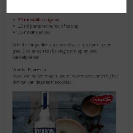
Dit heeft u nodig:
50 ml Malibu origineel
25 ml pompoenpuree of siroop
25 ml citroensap
Schud de ingrediënten door elkaar en schenk in een
glas. Doe er een toefje slagroom op en wat
kaneelpoeder.
Wodka Espresso
Koud van buiten maar u wordt warm van binnen bij het
drinken van deze koffiecocktail!