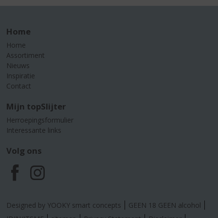
Home
Home
Assortiment
Nieuws
Inspiratie
Contact
Mijn topSlijter
Herroepingsformulier
Interessante links
Volg ons
F
I
a
n
Designed by YOOKY smart concepts
GEEN 18 GEEN alcohol