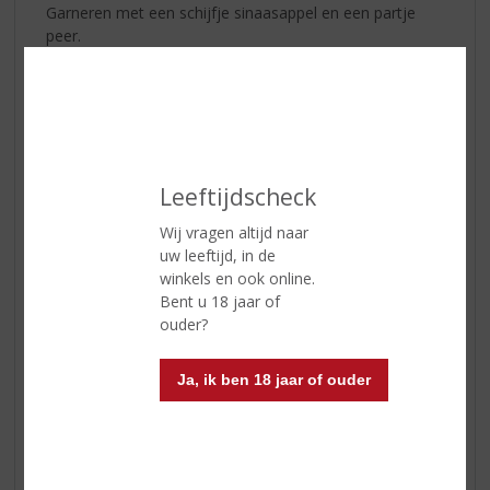
Garneren met een schijfje sinaasappel en een partje
peer.
PompoenPons!
Hoeveel halloween net voorbij is, is deze cocktail zeker
een aanrader. Om uw vingers bij af te bijten... uhh likken.
Leeftijdscheck
Wij vragen altijd naar
uw leeftijd, in de
winkels en ook online.
Bent u 18 jaar of
ouder?
Ja, ik ben 18 jaar of ouder