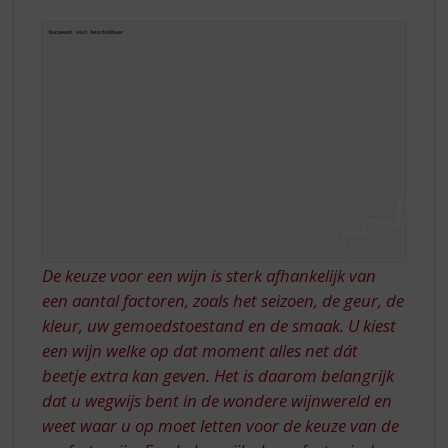
S
VAN
p
MERLOT
r
i
n
g
n
a
a
r
d
e
n
De keuze voor een wijn is sterk afhankelijk van
a
v
een aantal factoren, zoals het seizoen, de geur, de
i
kleur, uw gemoedstoestand en de smaak. U kiest
g
een wijn welke op dat moment alles net dát
a
beetje extra kan geven. Het is daarom belangrijk
t
dat u wegwijs bent in de wondere wijnwereld en
i
e
weet waar u op moet letten voor de keuze van de