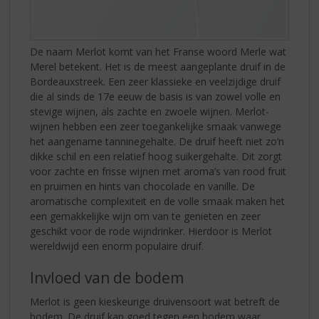
De naam Merlot komt van het Franse woord Merle wat
Merel betekent. Het is de meest aangeplante druif in de
Bordeauxstreek. Een zeer klassieke en veelzijdige druif
die al sinds de 17e eeuw de basis is van zowel volle en
stevige wijnen, als zachte en zwoele wijnen. Merlot-
wijnen hebben een zeer toegankelijke smaak vanwege
het aangename tanninegehalte. De druif heeft niet zo’n
dikke schil en een relatief hoog suikergehalte. Dit zorgt
voor zachte en frisse wijnen met aroma’s van rood fruit
en pruimen en hints van chocolade en vanille. De
aromatische complexiteit en de volle smaak maken het
een gemakkelijke wijn om van te genieten en zeer
geschikt voor de rode wijndrinker. Hierdoor is Merlot
wereldwijd een enorm populaire druif.
Invloed van de bodem
Merlot is geen kieskeurige druivensoort wat betreft de
bodem. De druif kan goed tegen een bodem waar