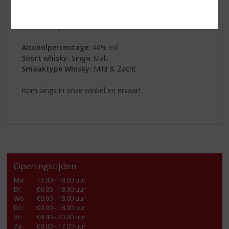
zoetheid die zich harmonieus mengt met de delicate
smaken en complexe fruitige tonen die al aanwezig zijn
in de whisky.
Alcoholpercentage:
40% vol
Soort whisky:
Single Malt
Smaaktype Whisky:
Mild & Zacht
Kom langs in onze winkel en ervaar!
Openingstijden
Ma
:
13.00 - 18.00 uur
Di
:
09.00 - 18.00 uur
Wo
:
09.00 - 18.00 uur
Do
:
09.00 - 18.00 uur
Vr
:
09.00 - 20.00 uur
Za
:
09.00 - 17.00 uur