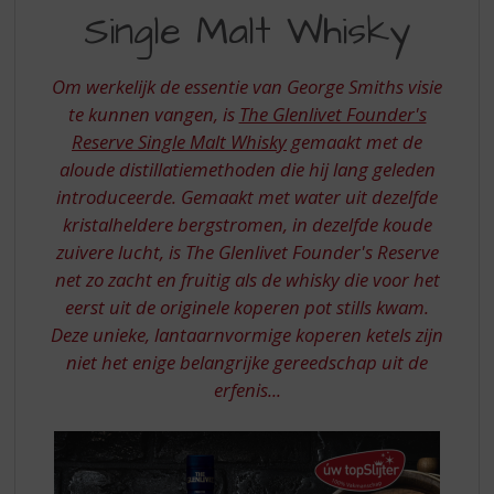
S
RESERVE
Single Malt Whisky
p
r
i
Om werkelijk de essentie van George Smiths visie
n
te kunnen vangen, is
The Glenlivet Founder's
g
Reserve Single Malt Whisky
gemaakt met de
n
a
aloude distillatiemethoden die hij lang geleden
a
introduceerde. Gemaakt met water uit dezelfde
r
kristalheldere bergstromen, in dezelfde koude
d
zuivere lucht, is The Glenlivet Founder's Reserve
e
net zo zacht en fruitig als de whisky die voor het
n
a
eerst uit de originele koperen pot stills kwam.
v
Deze unieke, lantaarnvormige koperen ketels zijn
i
niet het enige belangrijke gereedschap uit de
g
erfenis...
a
t
i
e