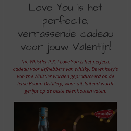
S
Love You is het
P
p
r
X
perfecte,
i
I
n
verrassende cadeau
LOVE
g
n
YOU
voor jouw Valentijn!
a
IS
a
r
HET
The Whistler P.X. I Love You
is het perfecte
d
PERFECTE
e
cadeau voor liefhebbers van whisky. De whiskey’s
n
van the Whistler worden geproduceerd op de
VERRASSENDE
a
Ierse Boann Distillery, waar uitsluitend wordt
CADEAU
v
gerijpt op de beste eikenhouten vaten.
i
VOOR
g
JOUW
a
t
VALENTIJN
i
e