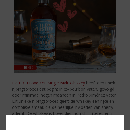
De P.X. I Love You Single Malt Whiskey
heeft een uniek
rijpingsproces dat begint in ex-bourbon vaten, gevolgd
door minimaal negen maanden in Pedro Ximénez vaten.
Dit unieke rijpingsproces geeft de whiskey een rijke en
complexe smaak die de heerlijke invloeden van sherry
ademt. De whiskey is bovendien non-chill filtered en in
zijn natuurlijke kleur.