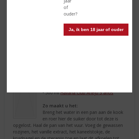
jaar
of
ouder?
Zelf boerenjongens maken…
Ja, ik ben 18 jaar of ouder
Dit heeft u nodig:
• 250 ml water
• 250 gr bruine basterdsuiker
• Schil van ½ citroen
• 500 gr rozijnen
• 1 halve tl vanille extract
• 1 kaneelstokje
• 1 kruidnagel
• 2 stuks steranijs
• 500 ml
Havana Club Añejo 3 años
Zo maakt u het:
Breng het water in een pan aan de kook
en roer hier de suiker door tot deze is
opgelost. Haal de pan van het vuur. Voeg de gewassen
rozijnen, het vanille extract, het kaneelstokje, de
kruidnagel en de steranijs toe en laat dit afkoelen tot