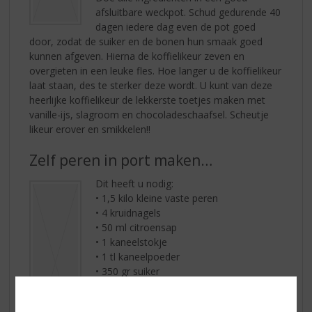
afsluitbare weckpot. Schud gedurende 40
dagen iedere dag even de pot goed
door, zodat de suiker en de bonen hun smaak goed
kunnen afgeven. Hierna de koffielikeur zeven en
overgieten in een leuke fles. Hoe langer u de koffielikeur
laat staan, des te sterker deze wordt. U kunt van deze
heerlijke koffielikeur de lekkerste toetjes maken met
vanille-ijs, slagroom en chocoladeschaafsel. Scheutje
likeur erover en smikkelen!!
Zelf peren in port maken…
Dit heeft u nodig:
• 1,5 kilo kleine vaste peren
• 4 kruidnagels
• 50 ml citroensap
• 1 kaneelstokje
• 1 tl kaneelpoeder
• 350 gr suiker
• 700 ml
F. Martins Porto Ruby