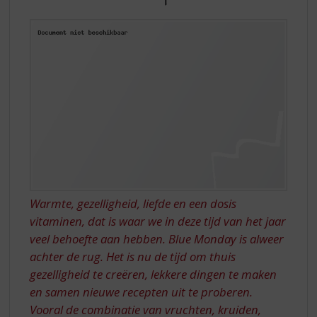
S
WARMTE
p
'OPWECKEN'
r
i
n
g
n
a
a
r
d
e
n
a
Warmte, gezelligheid, liefde en een dosis
v
vitaminen, dat is waar we in deze tijd van het jaar
i
veel behoefte aan hebben. Blue Monday is alweer
g
a
achter de rug. Het is nu de tijd om thuis
t
gezelligheid te creëren, lekkere dingen te maken
i
en samen nieuwe recepten uit te proberen.
e
Vooral de combinatie van vruchten, kruiden,