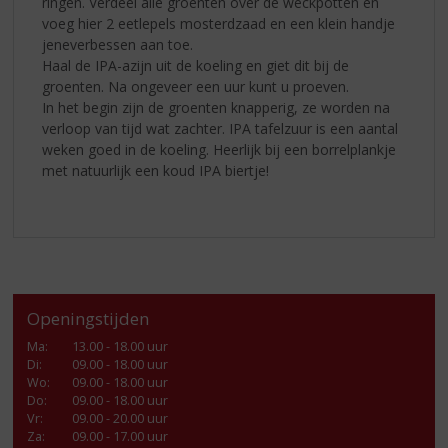
ringen. Verdeel alle groenten over de weckpotten en
voeg hier 2 eetlepels mosterdzaad en een klein handje
jeneverbessen aan toe.
Haal de IPA-azijn uit de koeling en giet dit bij de
groenten. Na ongeveer een uur kunt u proeven.
In het begin zijn de groenten knapperig, ze worden na
verloop van tijd wat zachter. IPA tafelzuur is een aantal
weken goed in de koeling. Heerlijk bij een borrelplankje
met natuurlijk een koud IPA biertje!
Openingstijden
Ma
:
13.00 - 18.00 uur
Di
:
09.00 - 18.00 uur
Wo
:
09.00 - 18.00 uur
Do
:
09.00 - 18.00 uur
Vr
:
09.00 - 20.00 uur
Za
:
09.00 - 17.00 uur