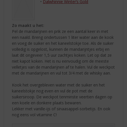
•
Dalwhinnie Winter’s Gold
Zo maakt u het:
Pel de mandarijnen en prik ze een aantal keer in met
een naald. Breng ondertussen 1 liter water aan de kook
en voeg de suiker en het kaneelstokje toe. Als de suiker
volledig is opgelost, kunnen de mandarijntjes erbij en
laat dit ongeveer 1,5 uur zachtjes koken. Let op dat ze
niet kapot koken. Het is nu eenvoudig om de meeste
velletjes van de mandarijnen af te halen. Vul de weckpot
met de mandarijnen en vul tot 3/4 met de whisky aan.
Kook het overgebleven water met de suiker en het
kaneelstokje nog even en vul de pot met de
suikersiroop. De weckpot tenminste veertien dagen op
een koele en donkere plaats bewaren.
Lekker met vanille-ijs of sinaasappel-sorbetijs. En ook
nog eens vol vitamine C!