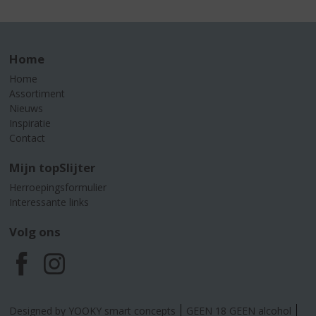
Home
Home
Assortiment
Nieuws
Inspiratie
Contact
Mijn topSlijter
Herroepingsformulier
Interessante links
Volg ons
F
I
a
n
Designed by YOOKY smart concepts
GEEN 18 GEEN alcohol