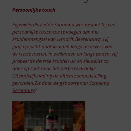
S
BERENBURG
p
Persoonlijke touch
r
i
Eigenwijs als Fedde Sonnema was besloot hij een
n
persoonlijke touch toe te voegen aan het
g
n
kruidenmengsel van Hendrik Beerenburg. Hij
a
ging op jacht naar kruiden langs de oevers van
a
de Friese meren, in weilanden en langs paden. Hij
r
probeerde diverse kruiden uit en sleutelde zo
d
door op zoek naar het perfecte drankje.
e
n
Uiteindelijk had hij de ultieme samenstelling
a
gevonden.Zie daar de geboorte van
Sonnema
v
Berenburg
!
i
g
a
t
i
e