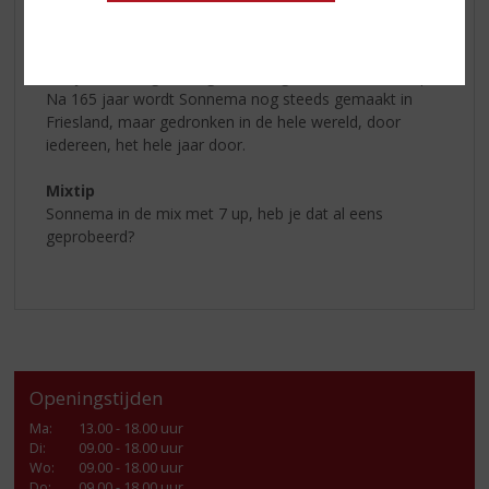
sandelhout, duizendguldenkruid, esblad, oranjeschillen
en andere kruiden gebruikt. Zo begon het 165 jaar
geleden en zo gebeurt het nog steeds. Ambachtelijk en
eerlijk. Met zorg en volgens oud (geheim) familierecept.
Na 165 jaar wordt Sonnema nog steeds gemaakt in
Friesland, maar gedronken in de hele wereld, door
iedereen, het hele jaar door.
Mixtip
Sonnema in de mix met 7 up, heb je dat al eens
geprobeerd?
Openingstijden
Ma
:
13.00 - 18.00 uur
Di
:
09.00 - 18.00 uur
Wo
:
09.00 - 18.00 uur
Do
:
09.00 - 18.00 uur