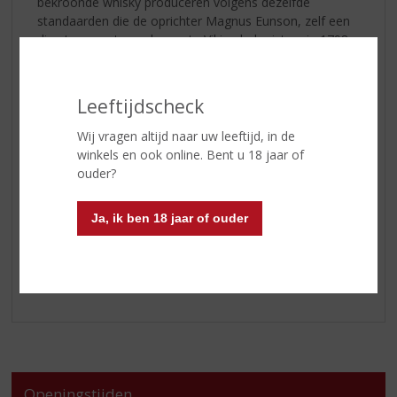
bekroonde whisky produceren volgens dezelfde
standaarden die de oprichter Magnus Eunson, zelf een
directe nazaat van de eerste Viking kolonisten, in 1798
heeft geïntroduceerd.
Op golven van heideachtige turfrook ontdek je aroma's
Leeftijdscheck
van heidehoning. Heerlijk met een handvol wasabi-
nootjes, naast een sissend hete ribeye of met gerookte
Wij vragen altijd naar uw leeftijd, in de
zalm en zure room. Ze maken deze bekroonde single
winkels en ook online. Bent u 18 jaar of
malt whisky al sinds 1798 in hun Highland Park
ouder?
distilleerderij in Kirkwall op Orkney. Geduld, ervaring en
respect voor traditie definiëren de whisky, maar Orkney
Ja, ik ben 18 jaar of ouder
maakt hem bijzonder. Op het eiland Orkney gebeurt iets
magisch..... en het resultaat is de wilde harmonie van
smaken die je proeft in de
Highland Park 12 Yrs
.
Openingstijden