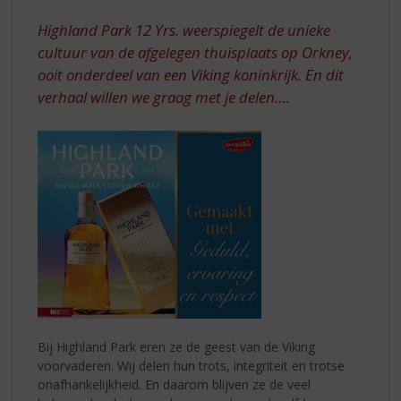
S
YRS.
p
Highland Park 12 Yrs. weerspiegelt de unieke
AL
r
cultuur van de afgelegen thuisplaats op Orkney,
SINDS
i
ooit onderdeel van een Viking koninkrijk. En dit
n
1798
verhaal willen we graag met je delen….
g
n
a
a
r
d
e
n
a
v
i
g
a
t
Bij Highland Park eren ze de geest van de Viking
i
voorvaderen. Wij delen hun trots, integriteit en trotse
e
onafhankelijkheid. En daarom blijven ze de veel