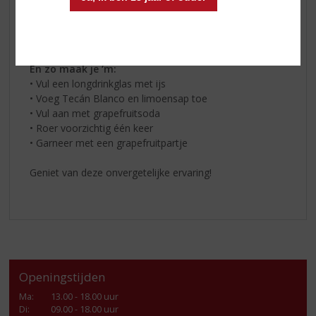
* 15 ml limoensap
* Grapefruitsoda
‍* Grapefruitpartje
En zo maak je ‘m:‍
• Vul een longdrinkglas met ijs
• Voeg Tecán Blanco en limoensap toe
• Vul aan met grapefruitsoda
• Roer voorzichtig één keer
• Garneer met een grapefruitpartje
Geniet van deze onvergetelijke ervaring!
Openingstijden
Ma
:
13.00 - 18.00 uur
Di
:
09.00 - 18.00 uur