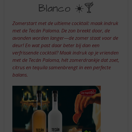
S
MET
Blanco ☀️🍸
p
TECAN
r
BLANCO
i
Zomerstart met de ultieme cocktail: maak indruk
n
met de Tecán Paloma. De zon breekt door, de
g
avonden worden langer—de zomer staat voor de
n
a
deur! En wat past daar beter bij dan een
a
verfrissende cocktail? Maak indruk op je vrienden
r
met de Tecán Paloma, hét zomerdrankje dat zoet,
d
citrus en tequila samenbrengt in een perfecte
e
balans.
n
a
v
i
g
a
t
i
e