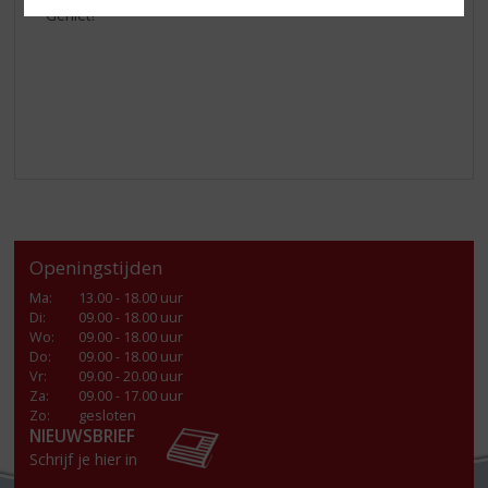
Geniet!
Openingstijden
Ma
:
13.00 - 18.00 uur
Di
:
09.00 - 18.00 uur
Wo
:
09.00 - 18.00 uur
Do
:
09.00 - 18.00 uur
Vr
:
09.00 - 20.00 uur
Za
:
09.00 - 17.00 uur
Zo:
gesloten
NIEUWSBRIEF
Schrijf je hier in