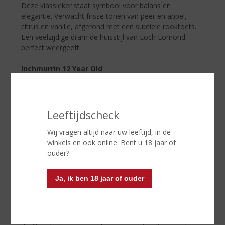
Deze klassieker staat symbool voor balans en
elegantie. Verwacht frisse tonen van peer en appel,
citrus en vanille, afgerond met een subtiele rooktoets.
Een veelzijdige dram de huisstijl van Loch Lomond
perfect weergeeft.
Inchmurrin 12 Year Old
Voor de liefhebbers van fruitige whisky’s. Rijke smaken
van perzik, abrikoos en Sevilla sinaasappel gaan samen
met romige toffee en vanille. Licht, verfijnd en
uitgesproken fruitig, een whisky die het zomerse
Leeftijdscheck
karakter van de distilleerderij belichaamt.
Wij vragen altijd naar uw leeftijd, in de
winkels en ook online. Bent u 18 jaar of
Inchmoan 12 Year Old
ouder?
De rokerige tegenhanger van de serie. Hier komen turf
en houtrook naar voren, gecombineerd met kruidige
accenten van kruidnagel en steranijs, Groene appel en
Ja, ik ben 18 jaar of ouder
gebrande koffie zorgen voor extra diepte, met een
lange, rokerige afdronk.
Samen vormen ze de Triple Twelve: drie expressies, één