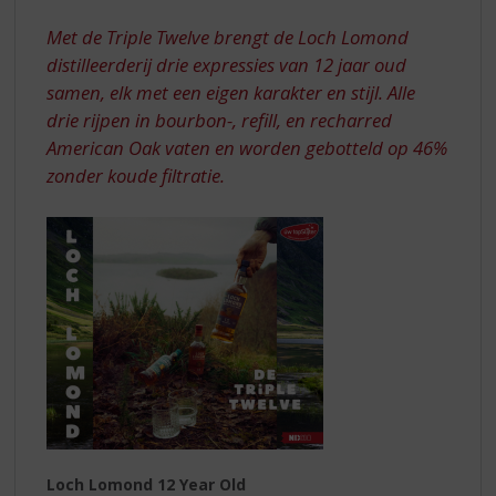
S
VAN
p
Met de Triple Twelve brengt de Loch Lomond
LOCH
r
distilleerderij drie expressies van 12 jaar oud
LOMOND
i
samen, elk met een eigen karakter en stijl. Alle
n
drie rijpen in bourbon-, refill, en recharred
g
n
American Oak vaten en worden gebotteld op 46%
a
zonder koude filtratie.
a
r
d
e
n
a
v
i
g
a
t
i
e
Loch Lomond 12 Year Old