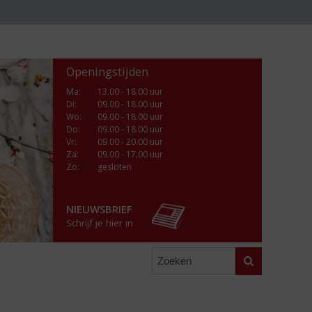
Openingstijden
Ma
:
13.00 - 18.00 uur
Di
:
09.00 - 18.00 uur
Wo
:
09.00 - 18.00 uur
Do
:
09.00 - 18.00 uur
Vr
:
09.00 - 20.00 uur
Za
:
09.00 - 17.00 uur
Zo:
gesloten
NIEUWSBRIEF
Schrijf je hier in
Zoeken
s