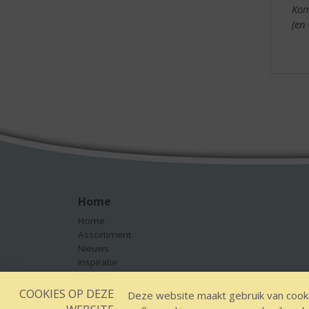
Kom
(en
Home
Home
Assortiment
Nieuws
Inspiratie
Contact
COOKIES OP DEZE
Deze website maakt gebruik van cooki