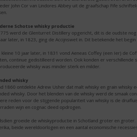
eder John Cor van Lindores Abbey uit de graafschap Fife schriftel
en.
derne Schotse whisky productie
1775 werd de Glenturret Distillery opgericht, dit is de oudste nog
jaar later, in 1823, ging de Accijnswet in. Dit betekende het beg
 kleine 10 jaar later, in 1831 vond Aeneas Coffey (een Ier) de Coffe
ten, continue gedistilleerd worden. Ook konden er verschillende
roduceerde whisky was minder sterk en milder.
ended whisky
d 1860 ontdekte Adrew Usher dat malt whisky en grain whisky 
nded whisky. Door het blenden van de whisky werd de smaak cons
ere reden voor de stijgende populariteit van whisky is de druifluis
rraden wijn en cognac deed opdrogen.
dsdien groeide de whiskyproductie in Schotland groter en groter
rika, beide wereldoorlogen en een aantal economische recessies