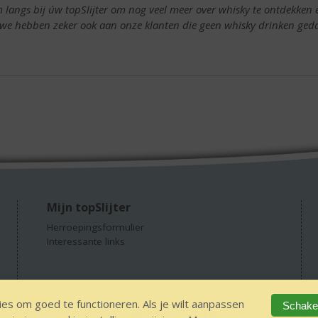
 langs bij úw topSlijter om nog veel meer over whisky te ontdekken
 we hebben zeker ook aan onze klanten die geen whisky drinken ged
Mijn topSlijter
Herroepingsformulier
Interessante links
es om goed te functioneren. Als je wilt aanpassen
Schakel