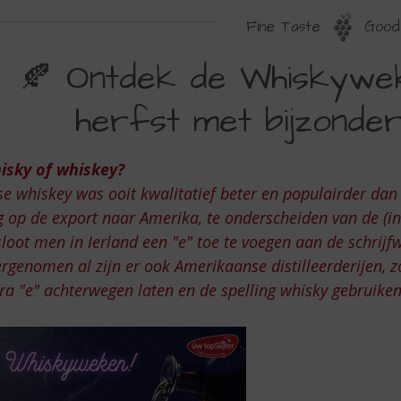
Fine Taste
Good 
NTDEK
🍂 Ontdek de Whiskywe
E
herfst met bijzonder
HISKYWEKEN
ERWARM
isky of whiskey?
se whiskey was ooit kwalitatief beter en populairder dan
ERFST
 op de export naar Amerika, te onderscheiden van de (in 
ET
loot men in Ierland een "e" toe te voegen aan de schrijf
IJZONDERE
rgenomen al zijn er ook Amerikaanse distilleerderijen, 
ra "e" achterwegen laten en de spelling whisky gebruike
HISKY’S