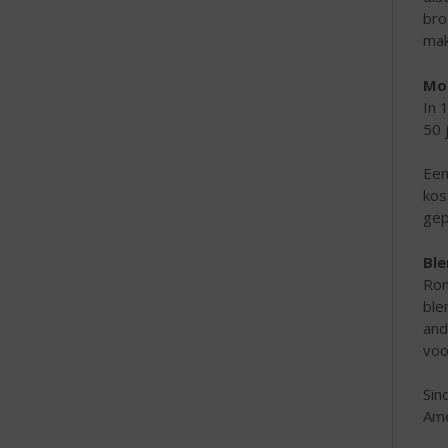
bro
mak
Mo
In 
50 
Een
kos
gep
Bl
Ron
ble
and
voo
Sin
Ame