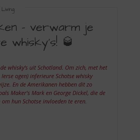
Living
ken – verwarm je
e whisky’s! 🥃
 de whisky’s uit Schotland. Om zich, met het
Ierse ogen) inferieure Schotse whisky
wijze. En de Amerikanen hebben dit zo
zoals Maker's Mark en George Dickel, die de
n om hun Schotse invloeden te eren.