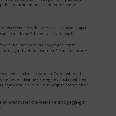
ijk de opdracht om ‘aqua vitae’ voor hem te
 producerende distilleerderij van Schotland. Bijna
in van de moderne Schotse whisky productie.
y Still uit. Met deze still kon, tegen lagere
 soorten gerst gebruikt worden. De met dit proces
een goede combinatie vormen. En zo ontstond
istenter en daarmee steeg de populariteit. Een
 (Phylloxera) die in 1880 Frankrijk teisterde en de
. Het levenswater overleefde de drooglegging in
.