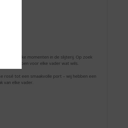
kke en leuke momenten in de slijterij. Op zoek
en. We hebben voor elke vader wat wils.
se rosé tot een smaakvolle port – wij hebben een
ak van elke vader.