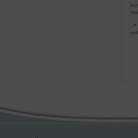
Kom
sta
📍 
vad