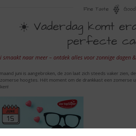
Fine Taste
Good 
ADERDAG
☀️ Vaderdag komt era
OMT
perfecte ca
RAAN
NTDEK
i smaakt naar meer – ontdek alles voor zonnige dagen &
E
ERFECTE
maand juni is aangebroken, de zon laat zich steeds vaker zien, d
ADEAUS
 zomerse hoogtes. Hét moment om de drankkast een zomerse up
ken!