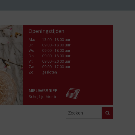
Openingstijden
Ma
:
13.00 - 18.00 uur
Di
:
09.00 - 18.00 uur
Wo
:
09.00 - 18.00 uur
Do
:
09.00 - 18.00 uur
Vr
:
09.00 - 20.00 uur
Za
:
09.00 - 17.00 uur
Zo:
gesloten
NIEUWSBRIEF
Schrijf je hier in
Zoeken