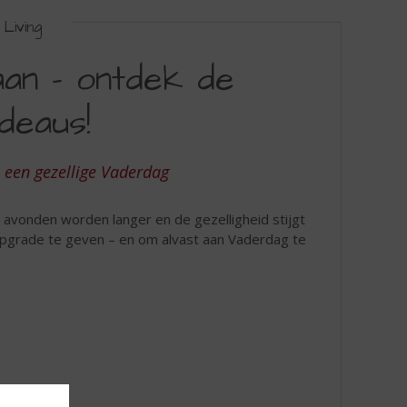
Living
an – ontdek de
deaus!
 een gezellige Vaderdag
e avonden worden langer en de gezelligheid stijgt
grade te geven – en om alvast aan Vaderdag te