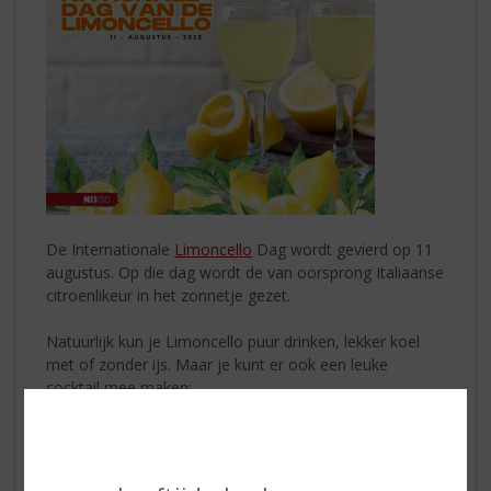
De Internationale
Limoncello
Dag wordt gevierd op 11
augustus. Op die dag wordt de van oorsprong Italiaanse
citroenlikeur in het zonnetje gezet.
Natuurlijk kun je Limoncello puur drinken, lekker koel
met of zonder ijs. Maar je kunt er ook een leuke
cocktail mee maken:
Limoncello Spritz
Plaats een handvol ijsblokjes in een wijnglas, voeg 90
ml Prosecco en 30 ml Limoncello toe.