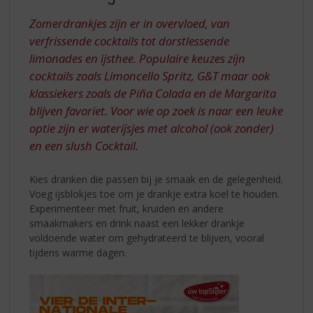
S
HEERLIJKE
p
Zomerdrankjes zijn er in overvloed, van
ZOMER
r
verfrissende cocktails tot dorstlessende
i
limonades en ijsthee. Populaire keuzes zijn
n
cocktails zoals Limoncello Spritz, G&T maar ook
g
n
klassiekers zoals de Piña Colada en de Margarita
a
blijven favoriet. Voor wie op zoek is naar een leuke
a
optie zijn er waterijsjes met alcohol (ook zonder)
r
en een slush Cocktail.
d
e
n
Kies dranken die passen bij je smaak en de gelegenheid.
a
Voeg ijsblokjes toe om je drankje extra koel te houden.
v
Experimenteer met fruit, kruiden en andere
i
smaakmakers en drink naast een lekker drankje
g
voldoende water om gehydrateerd te blijven, vooral
a
tijdens warme dagen.
t
i
e